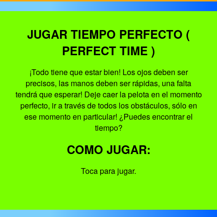
JUGAR TIEMPO PERFECTO (
PERFECT TIME )
¡Todo tiene que estar bien! Los ojos deben ser
precisos, las manos deben ser rápidas, una falta
tendrá que esperar! Deje caer la pelota en el momento
perfecto, ir a través de todos los obstáculos, sólo en
ese momento en particular! ¿Puedes encontrar el
tiempo?
COMO JUGAR:
Toca para jugar.