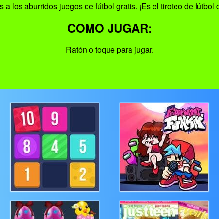
ós a los aburridos juegos de fútbol gratis. ¡Es el tiroteo de fútbol
COMO JUGAR:
Ratón o toque para jugar.