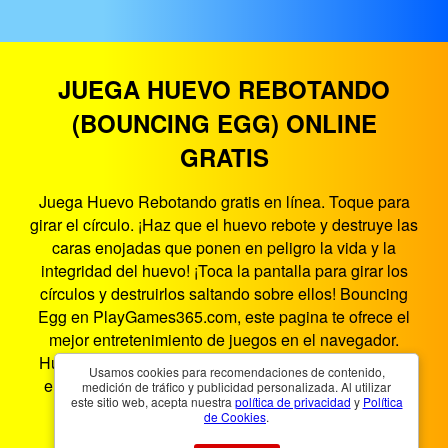
JUEGA HUEVO REBOTANDO
(BOUNCING EGG) ONLINE
GRATIS
Juega Huevo Rebotando gratis en línea. Toque para
girar el círculo. ¡Haz que el huevo rebote y destruye las
caras enojadas que ponen en peligro la vida y la
integridad del huevo! ¡Toca la pantalla para girar los
círculos y destruirlos saltando sobre ellos! Bouncing
Egg en PlayGames365.com, este pagina te ofrece el
mejor entretenimiento de juegos en el navegador.
Huevo Rebotando es un juego HTML5 que funciona
Usamos cookies para recomendaciones de contenido,
en teléfonos inteligentes, tabletas, PC y televisores
medición de tráfico y publicidad personalizada. Al utilizar
este sitio web, acepta nuestra
política de privacidad
y
Política
inteligentes. Puedes jugar Huevo Rebotando en
de Cookies
.
cualquier lugar y en cualquier momento.