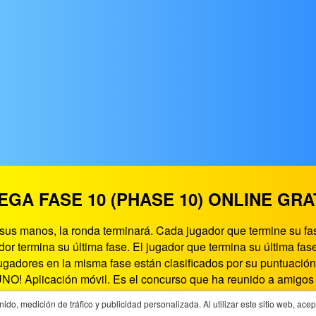
EGA FASE 10 (PHASE 10) ONLINE GRA
sus manos, la ronda terminará. Cada jugador que termine su fas
r termina su última fase. El jugador que termina su última fas
ugadores en la misma fase están clasificados por su puntuación
NO! Aplicación móvil. Es el concurso que ha reunido a amigos y
ntenerse por delante. Cada fase tiene sus propios conjuntos de 
, medición de tráfico y publicidad personalizada. Al utilizar este sitio web, ace
PlayGames365.com, este pagina te ofrece el mejor entretenimie