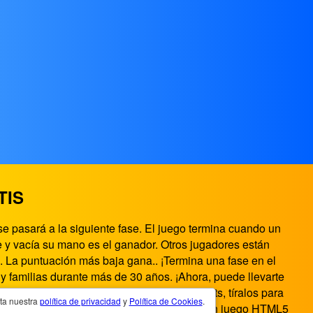
TIS
e pasará a la siguiente fase. El juego termina cuando un
e y vacía su mano es el ganador. Otros jugadores están
. La puntuación más baja gana.. ¡Termina una fase en el
 familias durante más de 30 años. ¡Ahora, puede llevarte
cartas para recoger. Cuando tengas tus sets, tíralos para
pta nuestra
política de privacidad
y
Política de Cookies
.
nto de juegos en el navegador. Fase 10 es un juego HTML5