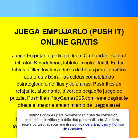
JUEGA EMPUJARLO (PUSH IT)
ONLINE GRATIS
Juega Empujarlo gratis en línea. Ordenador - control
del ratón Smartphone, tableta - control táctil. En las
tablas, utilice los lanzadores de bolas para llenar los
agujeros y borrar las celdas completando
estratégicamente filas y columnas. Push It es un
relajante, alucinante, divertido pequeño juego de
puzzle. Push It en PlayGames365.com, este pagina te
ofrece el mejor entretenimiento de juegos en el
navegador. Empujarlo es un juego HTML5 que
Usamos cookies para recomendaciones de contenido,
funciona en teléfonos inteligentes, tabletas, PC y
medición de tráfico y publicidad personalizada. Al utilizar
este sitio web, acepta nuestra
política de privacidad
y
Política
televisores inteligentes. Puedes jugar Empujarlo en
de Cookies
.
cualquier lugar y en cualquier momento.