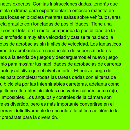
jinetes expertos. Con las instrucciones dadas, tendrás que
cicleta extrema para experimentar la emoción maestra de
ias locas en bicicleta mientras saltas sobre vehículos, tiras
leta gratuito con toneladas de posibilidades! Tiene una
 control total de tu moto, comprueba la posibilidad de la
 atrofiado a muy alta velocidad y casi se te ha dado la
tos de acrobacias sin límites de velocidad. Los fantásticos
ntorno de acrobacias de conducción de súper saltadores
mos a la tienda de juegos y descarguemos el nuevo juego
ento para mostrar tus habilidades de acrobacias de carreras
te y adictivo que el nivel anterior. El nuevo juego de
des para completar todas las tareas dadas con el tema de
u bicicleta por las interminables carreteras, adelanta como
 tiene diferentes bicicletas con varios colores como rojo,
es imposibles. Los ángulos y controles de la cámara son
re es divertido, pero es más importante convertirse en el
reras, definitivamente te encantará la última adición de la
 prepárate para la diversión.