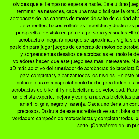
olvides que el tiempo no espera a nadie. Este último jueg
terminar las misiones, cada una más difícil que la otr
acrobacias de las carreras de motos de salto de ciudad alta 
de wheelies, haces volteretas increíbles y destrozas p
perspectiva de vista en primera persona y visuales HD re
acrobacia o mega rampa que se aproxima, y vigila siemp
posición para jugar juegos de carreras de motos de acrobac
y sorprendentes desafíos de acrobacias en moto te dej
voladores hacen que este juego sea más interesante. Nu
3D más adictivo del simulador de acrobacias de bicicleta D
para completar y alcanzar todos los niveles. En este n
motocicletas está especialmente hecho para todos los us
acrobacias de bike hill y motociclismo de velocidad. Para 
un ciclista experto, mejora y compra nuevas bicicletas pa
amarillo, gris, negro y naranja. Cada uno tiene un con
preciosos. Disfruta de este increíble drive stunt bike s
verdadero campeón de motociclistas y completar todos los n
serie. ¡Conviértete en un pi