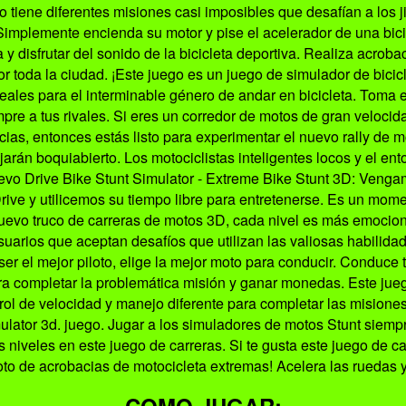
o tiene diferentes misiones casi imposibles que desafían a los 
a. Simplemente encienda su motor y pise el acelerador de una bi
y disfrutar del sonido de la bicicleta deportiva. Realiza acrobac
or toda la ciudad. ¡Este juego es un juego de simulador de bicic
ales para el interminable género de andar en bicicleta. Toma el
re a tus rivales. Si eres un corredor de motos de gran velocidad
ias, entonces estás listo para experimentar el nuevo rally de mo
arán boquiabierto. Los motociclistas inteligentes locos y el e
evo Drive Bike Stunt Simulator - Extreme Bike Stunt 3D: Venga
rive y utilicemos su tiempo libre para entretenerse. Es un mom
uevo truco de carreras de motos 3D, cada nivel es más emocionan
uarios que aceptan desafíos que utilizan las valiosas habilida
ser el mejor piloto, elige la mejor moto para conducir. Conduce t
ra completar la problemática misión y ganar monedas. Este juego
trol de velocidad y manejo diferente para completar las mision
imulator 3d. juego. Jugar a los simuladores de motos Stunt siemp
iveles en este juego de carreras. Si te gusta este juego de car
loto de acrobacias de motocicleta extremas! Acelera las ruedas y