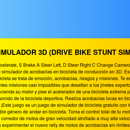
IMULADOR 3D (DRIVE BIKE STUNT SI
ccelerate, S Brake A Steer Left, D Steer Right C Change Camera
 simulador de acrobacias en bicicleta de conducción en 3D. Es
icleta se trata de emoción, acrobacias, riesgos y misiones. Te e
ntes misiones casi imposibles que desafían a los jinetes expert
ncienda su motor y pise el acelerador de una bicicleta extrema
 sonido de la bicicleta deportiva. Realiza acrobacias locas en bic
. ¡Este juego es un juego de simulador de bicicleta gratuito con
ble género de andar en bicicleta. Toma el control total de tu m
n corredor de motos de gran velocidad atrofiado a muy alta velo
a experimentar el nuevo rally de motos de acrobacias sin límites