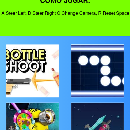
COMO JUGAR:
 A Steer Left, D Steer Right C Change Camera, R Reset Space 