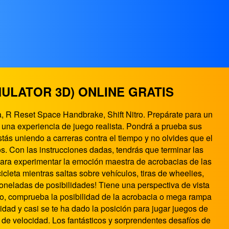
MULATOR 3D) ONLINE GRATIS
, R Reset Space Handbrake, Shift Nitro. Prepárate para un
 una experiencia de juego realista. Pondrá a prueba sus
stás uniendo a carreras contra el tiempo y no olvides que el
os. Con las instrucciones dadas, tendrás que terminar las
 para experimentar la emoción maestra de acrobacias de las
icleta mientras saltas sobre vehículos, tiras de wheelies,
 toneladas de posibilidades! Tiene una perspectiva de vista
oto, comprueba la posibilidad de la acrobacia o mega rampa
cidad y casi se te ha dado la posición para jugar juegos de
 de velocidad. Los fantásticos y sorprendentes desafíos de