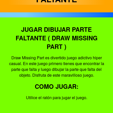
JUGAR DIBUJAR PARTE
FALTANTE ( DRAW MISSING
PART )
Draw Missing Part es divertido juego adictivo hiper
casual. En este juego primero tienes que encontrar la
parte que falta y luego dibujar la parte que falta del
objeto. Disfruta de este maravilloso juego.
COMO JUGAR:
Utilice el ratón para jugar el juego.