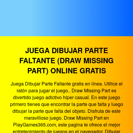
JUEGA DIBUJAR PARTE
FALTANTE (DRAW MISSING
PART) ONLINE GRATIS
Juega Dibujar Parte Faltante gratis en línea. Utilice el
ratón para jugar el juego.. Draw Missing Part es
divertido juego adictivo hiper casual. En este juego
primero tienes que encontrar la parte que falta y luego
dibujar la parte que falta del objeto. Disfruta de este
maravilloso juego. Draw Missing Part en
PlayGames365.com, este pagina te ofrece el mejor
entretenimiento de juegos en el navegador. Dibujar