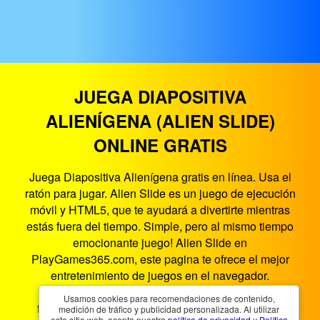
JUEGA DIAPOSITIVA
ALIENÍGENA (ALIEN SLIDE)
ONLINE GRATIS
Juega Diapositiva Alienígena gratis en línea. Usa el
ratón para jugar. Alien Slide es un juego de ejecución
móvil y HTML5, que te ayudará a divertirte mientras
estás fuera del tiempo. Simple, pero al mismo tiempo
emocionante juego! Alien Slide en
PlayGames365.com, este pagina te ofrece el mejor
entretenimiento de juegos en el navegador.
Diapositiva Alienígena es un juego HTML5 que
Usamos cookies para recomendaciones de contenido,
funciona en teléfonos inteligentes, tabletas, PC y
medición de tráfico y publicidad personalizada. Al utilizar
este sitio web, acepta nuestra
política de privacidad
y
Política