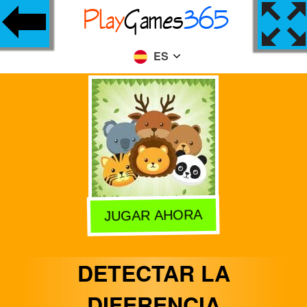
ES
JUGAR AHORA
DETECTAR LA
DIFERENCIA