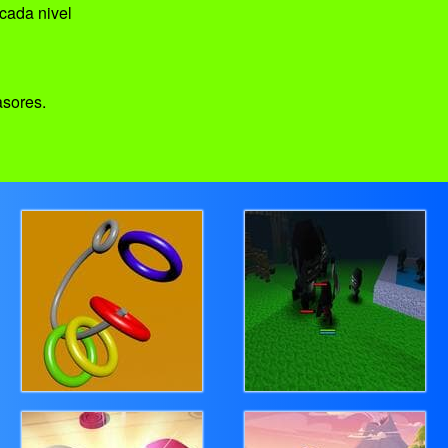
cada nivel
asores.