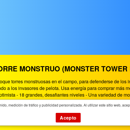
TORRE MONSTRUO (MONSTER TOWER D
oque torres monstruosas en el campo, para defenderse de los 
do a los invasores de pelota. Usa energía para comprar más mon
ma optimista - 18 grandes, desafiantes niveles - Una variedad 
efense en PlayGames365.com, este pagina te ofrece el mejor e
, medición de tráfico y publicidad personalizada. Al utilizar este sitio web, ace
os inteligentes, tabletas, PC y televisores inteligentes. Puede
en cualquier momento.
Acepto