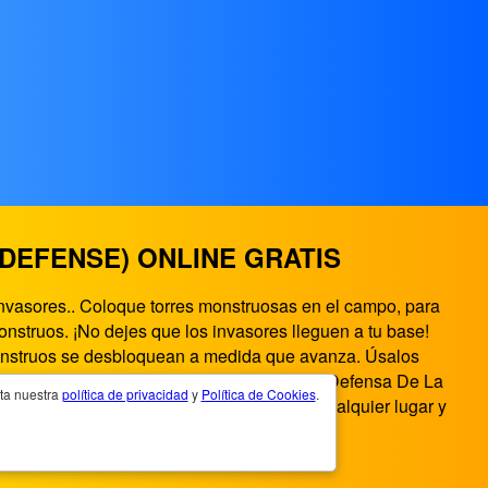
EFENSE) ONLINE GRATIS
invasores.. Coloque torres monstruosas en el campo, para
struos. ¡No dejes que los invasores lleguen a tu base!
de monstruos se desbloquean a medida que avanza. Úsalos
ntretenimiento de juegos en el navegador. Defensa De La
pta nuestra
política de privacidad
y
Política de Cookies
.
s jugar Defensa De La Torre Monstruo en cualquier lugar y