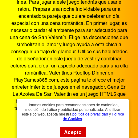
línea. Para jugar a este juego tendrás que usar el
ratón.. Prepara una noche inolvidable para una
encantadora pareja que quiere celebrar un día
especial con una cena romántica. En primer lugar, es
necesario cuidar el ambiente para ser adecuado para
una cena de San Valentín. Elige las decoraciones que
simbolizan el amor y luego ayuda a esta chica a
conseguir un traje de glamour. Utilice sus habilidades
de diseñador en este juego de vestir y combinar
colores para crear un aspecto adecuado para una cita
romántica. Valentines Rooftop Dinner en
PlayGames365.com, este pagina te ofrece el mejor
entretenimiento de juegos en el navegador. Cena En
La Azotea De San Valentín es un juego HTML5 que
funciona en teléfonos inteligentes, tabletas, PC y
Usamos cookies para recomendaciones de contenido,
televisores inteligentes. Puedes jugar Cena En La
medición de tráfico y publicidad personalizada. Al utilizar
este sitio web, acepta nuestra
política de privacidad
y
Política
Azotea De San Valentín en cualquier lugar y en
de Cookies
.
cualquier momento.
Acepto